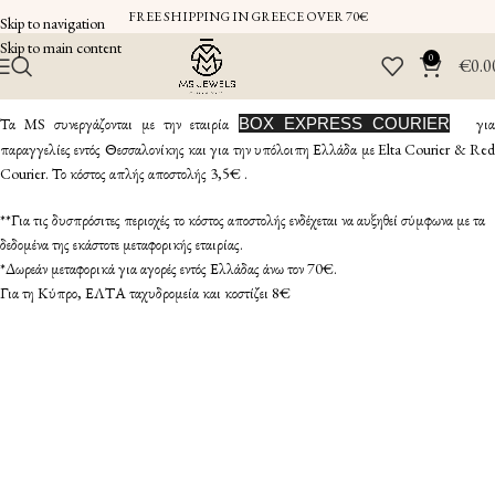
FREE SHIPPING IN GREECE OVER 70€
Skip to navigation
Skip to main content
0
€
0.0
Τα MS συνεργάζονται με την εταιρία
BOX EXPRESS COURIER
γι
παραγγελίες εντός Θεσσαλονίκης και για την υπόλοιπη Ελλάδα με Elta Courier & Red
Courier. Το κόστος απλής αποστολής 3,5€ .
**Για τις δυσπρόσιτες περιοχές το κόστος αποστολής ενδέχεται να αυξηθεί σύμφωνα με τα
δεδομένα της εκάστοτε μεταφορικής εταιρίας.
*Δωρεάν μεταφορικά για αγορές εντός Ελλάδας άνω τον 70€.
Για τη Κύπρο, ΕΛΤΑ ταχυδρομεία και κοστίζει 8€