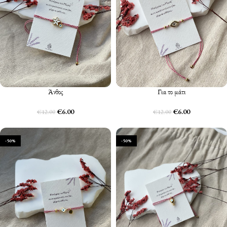
Άνθος
Για το μάτι
€
6.00
€
6.00
€
12.00
€
12.00
-50%
-50%