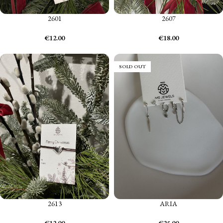
2601
2607
€
12.00
€
18.00
SOLD OUT
2613
ARIA