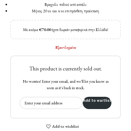
Βραχιόλι ποδιού από ατσάλι
Μήκος 20 εκ και 4 εκ επιπρόσθετη προέκταση
Με ακόμα
€
70.00
έχετε δωρεάν μεταφορικά στην Ελλάδα!
Εξαντλημένο
This product is currently sold out.
No worries! Enter your email, and we'll let you know as
soon as it's back in stock.
Add to waitlist
Add to wishlist