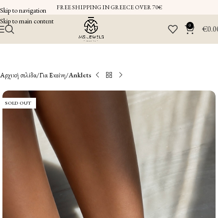
FREE SHIPPING IN GREECE OVER 70€
Skip to navigation
Skip to main content
0
€
0.0
Αρχική σελίδα
Για Εκείνη
Anklets
SOLD OUT