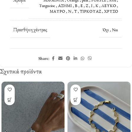
Turguoise
,
ΑΣΗΜΙ
,
Β
,
Ε
,
Ζ
,
Ι
,
Κ
,
ΛΕΥΚΟ
,
ΜΑΥΡΟ
,
Ν
,
Τ
,
ΤΙΡΚΟΥΑΖ
,
ΧΡΥΣΟ
Προσθήκη χάντρας
Όχι
,
Ναι
Share:
Σχετικά προϊόντα