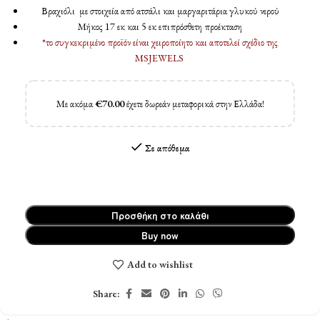
Βραχιόλι με στοιχεία από ατσάλι και μαργαριτάρια γλυκού νερού
Μήκος 17 εκ και 5 εκ επιπρόσθετη προέκταση
*το συγκεκριμένο προϊόν είναι χειροποίητο και αποτελεί σχέδιο της
MSJEWELS
Με ακόμα
€
70.00
έχετε δωρεάν μεταφορικά στην Ελλάδα!
Σε απόθεμα
Προσθήκη στο καλάθι
Buy now
Add to wishlist
Share: