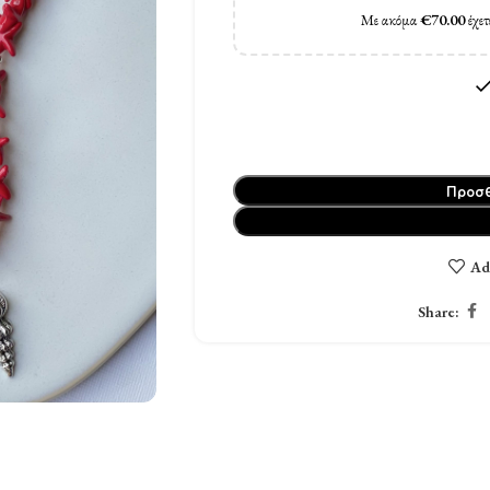
Με ακόμα
€
70.00
έχετ
Προσθ
Ad
Share: