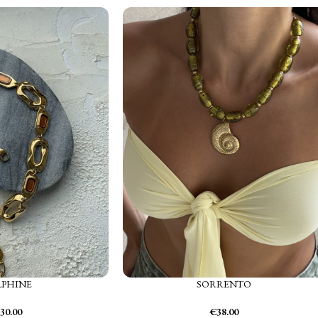
LPHINE
SORRENTO
30.00
€
38.00