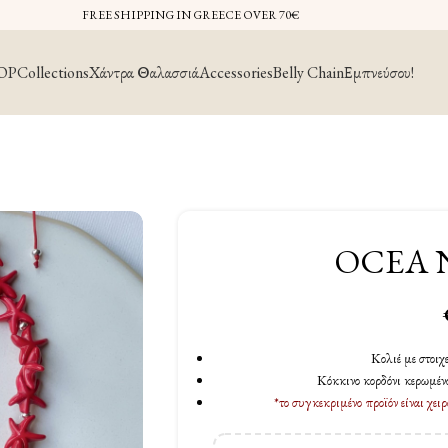
FREE SHIPPING IN GREECE OVER 70€
OP
Collections
Χάντρα Θαλασσιά
Accessories
Belly Chain
Εμπνεύσου!
OCEA 
Κολιέ με στοιχ
Κόκκινο κορδόνι κερωμέν
*το συγκεκριμένο προϊόν είναι χ