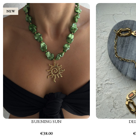
NEW
BURNING SUN
DE
€
38.00
€