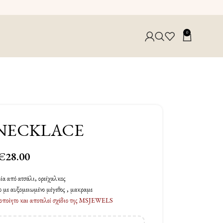
0
NECKLACE
€
28.00
εία από ατσάλι, ορείχαλκος
ο με αυξομειωμένο μέγεθος , μακραμε
ειροποίητο και αποτελεί σχέδιο της MSJEWELS