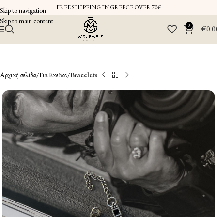
FREE SHIPPING IN GREECE OVER 70€
Skip to navigation
Skip to main content
0
€
0.0
Αρχική σελίδα
Για Εκείνον
Bracelets