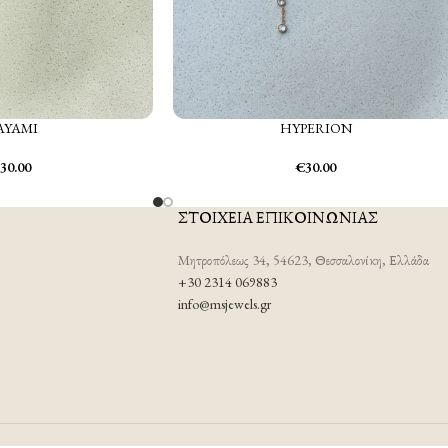
AYAMI
HYPERION
30.00
€
30.00
ΣΤΟΙΧΕΙΑ ΕΠΙΚΟΙΝΩΝΙΑΣ
Μητροπόλεως 34, 54623, Θεσσαλονίκη, Ελλάδα
+30 2314 069883
info@msjewels.gr