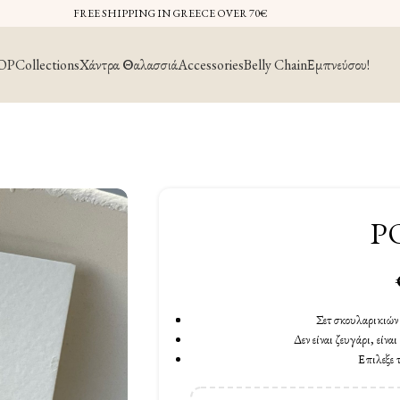
FREE SHIPPING IN GREECE OVER 70€
OP
Collections
Χάντρα Θαλασσιά
Accessories
Belly Chain
Εμπνεύσου!
P
Σετ σκουλαρικιών 
Δεν είναι ζευγάρι, είνα
Επιλεξε 