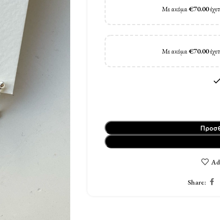
Με ακόμα
€
70.00
έχετ
Με ακόμα
€
70.00
έχετ
Προσθ
Ad
Share: