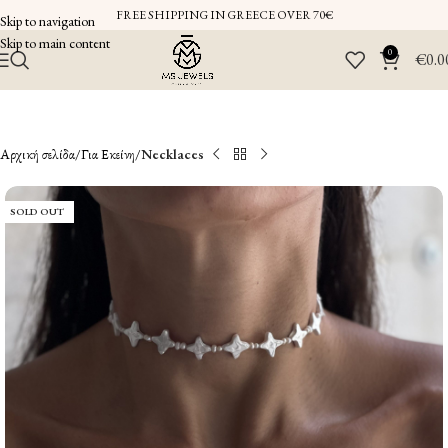
FREE SHIPPING IN GREECE OVER 70€
Skip to navigation
Skip to main content
0
€
0.0
Αρχική σελίδα
Για Εκείνη
Necklaces
SOLD OUT