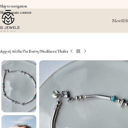
Skip to navigation
Skip to main content
New
SH
Αρχική σελίδα
Για Εκείνη
Necklaces
Thalèa