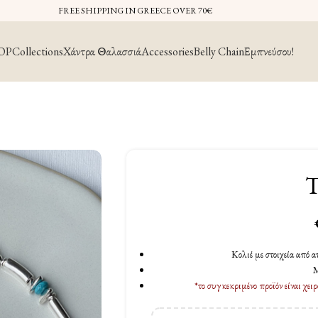
FREE SHIPPING IN GREECE OVER 70€
OP
Collections
Χάντρα Θαλασσιά
Accessories
Belly Chain
Εμπνεύσου!
T
Κολιέ με στοιχεία από α
*το συγκεκριμένο προϊόν είναι χ