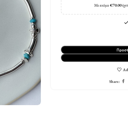
Με ακόμα
€
70.00
έχετ
Προσθ
Ad
Share: