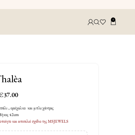
0
halèa
€
37.00
τσάλι , ορείχαλκο και μπλε χάντρες
Μήκος 42cm
ειροποίητο και αποτελεί σχέδιο της MSJEWELS