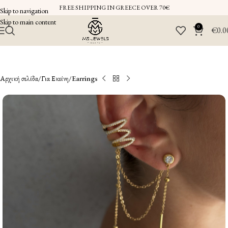
FREE SHIPPING IN GREECE OVER 70€
Skip to navigation
Skip to main content
0
€
0.0
Αρχική σελίδα
Για Εκείνη
Earrings