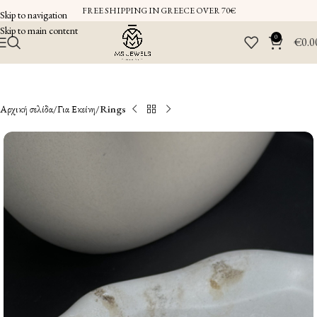
FREE SHIPPING IN GREECE OVER 70€
Skip to navigation
Skip to main content
0
€
0.0
Αρχική σελίδα
Για Εκείνη
Rings