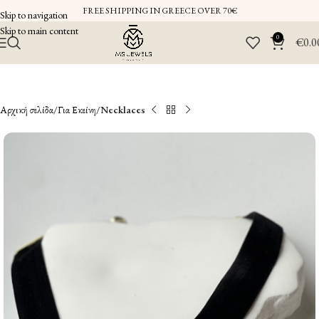
FREE SHIPPING IN GREECE OVER 70€
Skip to navigation
Skip to main content
0
€
0.0
Αρχική σελίδα
Για Εκείνη
Necklaces