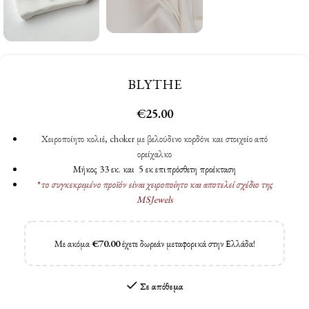
BLYTHE
€
25.00
Χειροποίητο κολιέ, choker με βελούδινο κορδόνι και στοιχείο από
ορείχαλκο
Μήκος 33 εκ. και 5 εκ επιπρόσθετη προέκταση
*
το συγκεκριμένο προϊόν είναι χειροποίητο και αποτελεί σχέδιο της
MSJewels
Με ακόμα
€
70.00
έχετε δωρεάν μεταφορικά στην Ελλάδα!
Σε απόθεμα