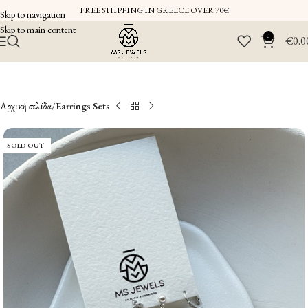
FREE SHIPPING IN GREECE OVER 70€
Skip to navigation
Skip to main content
0
€
0.0
Αρχική σελίδα
Earrings Sets
SOLD OUT