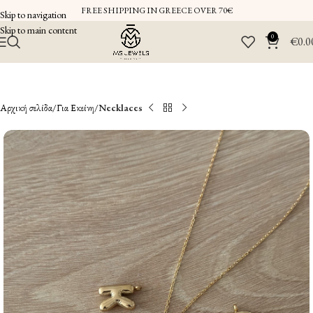
FREE SHIPPING IN GREECE OVER 70€
Skip to navigation
Skip to main content
0
€
0.0
Αρχική σελίδα
Για Εκείνη
Necklaces