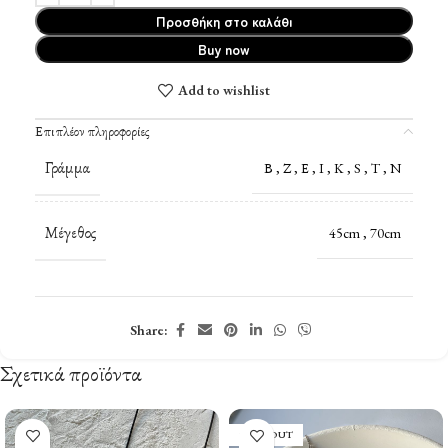
Προσθήκη στο καλάθι
Buy now
Add to wishlist
Επιπλέον πληροφορίες
Γράμμα
Β
,
Ζ
,
Ε
,
Ι
,
Κ
,
S
,
T
,
N
Μέγεθος
45cm
,
70cm
Share:
Σχετικά προϊόντα
SOLD OUT