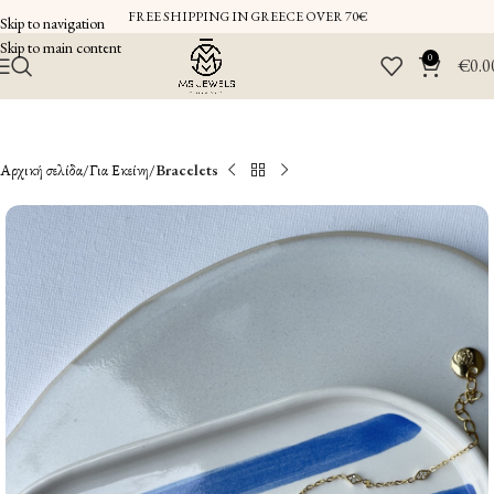
FREE SHIPPING IN GREECE OVER 70€
Skip to navigation
Skip to main content
0
€
0.0
Αρχική σελίδα
Για Εκείνη
Bracelets