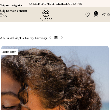
FREE SHIPPING IN GREECE OVER 70€
Skip to navigation
Skip to main content
0
€
0.0
Αρχική σελίδα
Για Εκείνη
Earrings
SOLD OUT